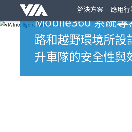
具備強大功能且可
Skip
解決方案
應用行
Navigation
Mobile360 系
路和越野環境所設
威盛智能建築
升車隊的安全性與