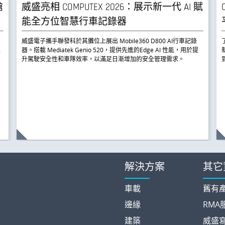
搶
威盛亮相 COMPUTEX 2026：展示新一代 AI 賦
能全方位智慧行車記錄器
威盛電子攜手聯發科於其攤位上展出 Mobile360 D800 AI行車記錄
展
器。搭載 Mediatek Genio 520，提供先進的Edge AI 性能，用於提
升駕駛安全性和車隊效率，以滿足日漸增加的安全管理需求。
解決方案
其它
車載
舊有
邊緣
RMA
建築
威盛