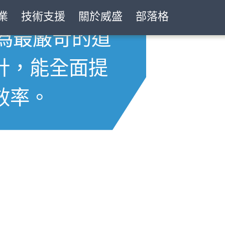
靠的威盛
業
技術支援
關於威盛
部落格
統專為最嚴苛的道
計，能全面提
解決方案
效率。