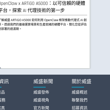
OpenClaw x ARTiGO A5000：以可信賴的硬體
平台，探索 AI 代理技術的第一步
1 九月, 202
了解威盛 ARTiGO A5000 如何利用 OpenClaw 框架推動代理式 AI 創
新。透過我們的邊緣運算場景和生產就緒的硬體平台，簡化您從評估
如何將
到部署的過渡期。
「PyT
開發
本文將介紹
相關步驟，
資訊
威盛新聞
關於威盛
產品
威盛發佈
威盛概述
服務
威盛視角
聯繫我們
寫真
官方新聞
招募資訊