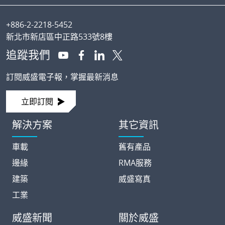
Footer
+886-2-2218-5452
新北市新店區中正路533號8樓
追蹤我們
訂閱威盛電子報，掌握最新消息
立即訂閱
解決方案
其它資訊
車載
舊有產品
邊緣
RMA服務
建築
威盛寫真
工業
威盛新聞
關於威盛