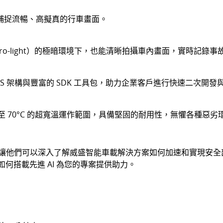
視角捕捉流暢、高擬真的行車畫面。
ero-light）的極暗環境下，也能清晰拍攝車內畫面，實時記錄
供標準 OS 架構與豐富的 SDK 工具包，助力企業客戶進行快速二次開
10°C 至 70°C 的超寬溫運作範圍，具備堅固的耐用性，無懼各種惡
的機會，讓他們可以深入了解威盛智能車載解決方案如何加速和實現
何搭載先進 AI 為您的專案提供助力。