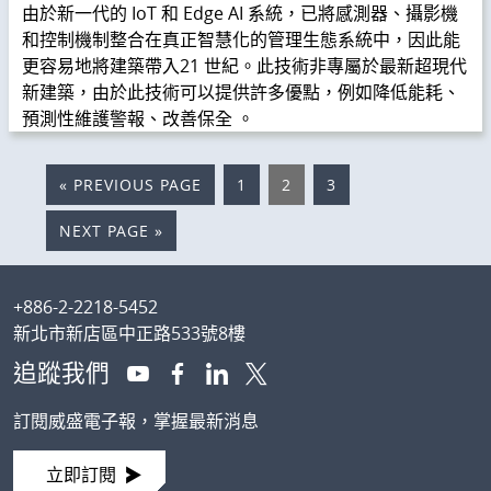
由於新一代的 IoT 和 Edge AI 系統，已將感測器、攝影機
和控制機制整合在真正智慧化的管理生態系統中，因此能
更容易地將建築帶入21 世紀。此技術非專屬於最新超現代
新建築，由於此技術可以提供許多優點，例如降低能耗、
預測性維護警報、改善保全 。
«
GO
PREVIOUS PAGE
PAGE
1
PAGE
2
PAGE
3
TO
GO
NEXT PAGE »
TO
Footer
+886-2-2218-5452
新北市新店區中正路533號8樓
追蹤我們
訂閱威盛電子報，掌握最新消息
立即訂閱